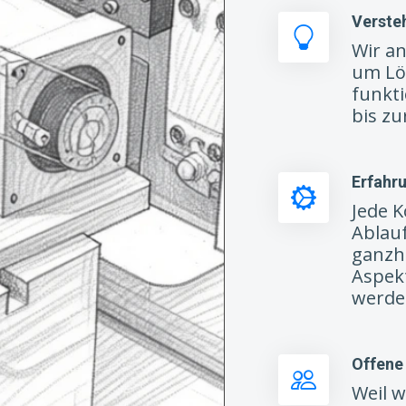
Verste
Wir an
um Lö
funkt
bis zu
Erfahru
Jede K
Ablau
ganzhe
Aspek
werde
Offene
Weil 