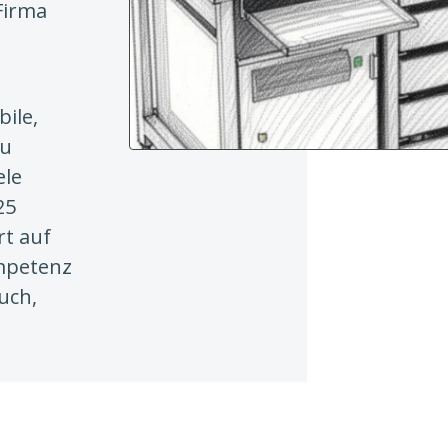
Firma
ile,
zu
ele
25
rt auf
ompetenz
uch,